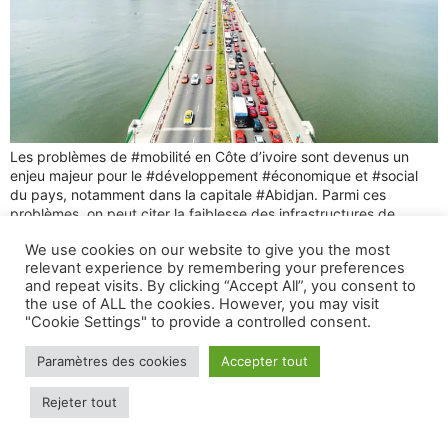
Les problèmes de #mobilité en Côte d’ivoire sont devenus un
enjeu majeur pour le #développement #économique et #social
du pays, notamment dans la capitale #Abidjan. Parmi ces
problèmes, on peut citer la faiblesse des infrastructures de
transport, la quasi-absence de transports publics, la prolifération
We use cookies on our website to give you the most
des transports informels, et la pollution. Ces problèmes ont un
relevant experience by remembering your preferences
impact […]
and repeat visits. By clicking “Accept All”, you consent to
the use of ALL the cookies. However, you may visit
All Right Reserved 2025 © Spotiz.
"Cookie Settings" to provide a controlled consent.
Paramètres des cookies
Accepter tout
Rejeter tout