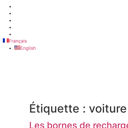
Français
English
Étiquette :
voiture
Les bornes de recharg