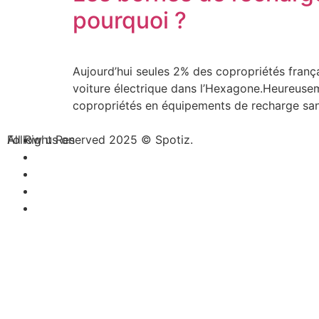
pourquoi ?
Aujourd’hui seules 2% des copropriétés frança
voiture électrique dans l’Hexagone.Heureuseme
copropriétés en équipements de recharge sans 
All Right Reserved 2025 © Spotiz.
Follow us on