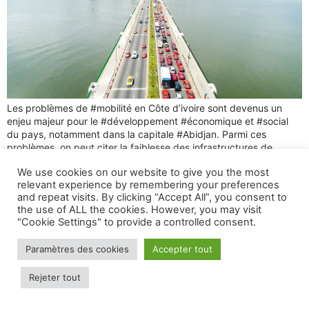
Les problèmes de #mobilité en Côte d’ivoire sont devenus un
enjeu majeur pour le #développement #économique et #social
du pays, notamment dans la capitale #Abidjan. Parmi ces
problèmes, on peut citer la faiblesse des infrastructures de
transport, la quasi-absence de transports publics, la prolifération
We use cookies on our website to give you the most
des transports informels, et la pollution. Ces problèmes ont un
relevant experience by remembering your preferences
impact […]
and repeat visits. By clicking “Accept All”, you consent to
the use of ALL the cookies. However, you may visit
Tous droits réservés 2025 © Spotiz.
"Cookie Settings" to provide a controlled consent.
Paramètres des cookies
Accepter tout
Rejeter tout